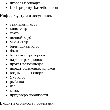
игровая площадка
label_property_basketball_court
Инфраструктура и досуг рядом
теннисный корт
кинотеатр
театр
ночной клуб
SPA-центр
бильярдный клуб
боулинг
баня (за территорией)
парк аттракционов
прокат велосипедов
прокат роликовых коньков
водные виды спорта
Яхт-клуб
рыбалка
лес
каток
пруд/озеро поблизости
Входит в стоимость проживания