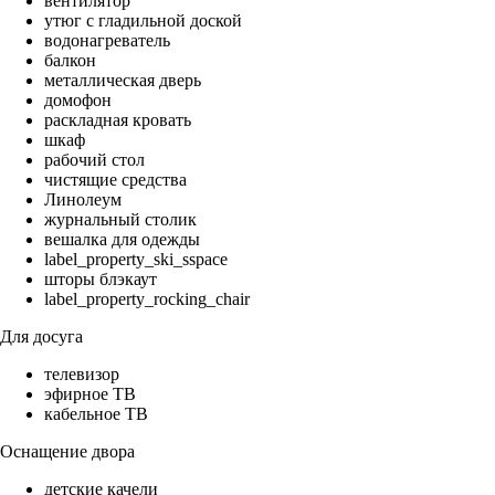
вентилятор
утюг с гладильной доской
водонагреватель
балкон
металлическая дверь
домофон
раскладная кровать
шкаф
рабочий стол
чистящие средства
Линолеум
журнальный столик
вешалка для одежды
label_property_ski_sspace
шторы блэкаут
label_property_rocking_chair
Для досуга
телевизор
эфирное ТВ
кабельное ТВ
Оснащение двора
детские качели