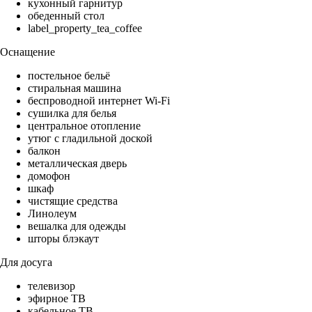
кухонный гарнитур
обеденный стол
label_property_tea_coffee
Оснащение
постельное бельё
стиральная машина
беспроводной интернет Wi-Fi
сушилка для белья
центральное отопление
утюг с гладильной доской
балкон
металлическая дверь
домофон
шкаф
чистящие средства
Линолеум
вешалка для одежды
шторы блэкаут
Для досуга
телевизор
эфирное ТВ
кабельное ТВ