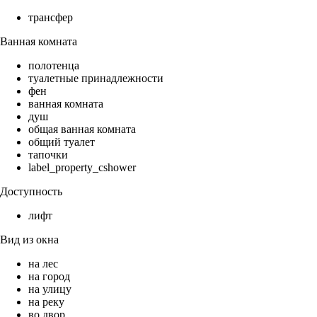
трансфер
Ванная комната
полотенца
туалетные принадлежности
фен
ванная комната
душ
общая ванная комната
общий туалет
тапочки
label_property_cshower
Доступность
лифт
Вид из окна
на лес
на город
на улицу
на реку
во двор