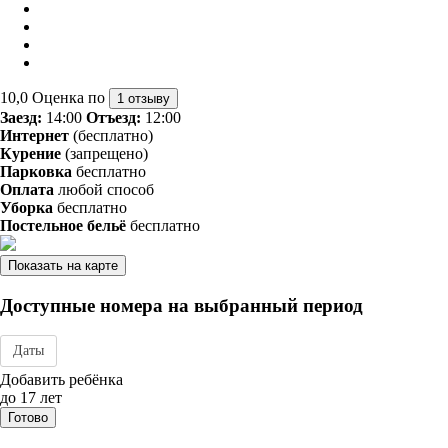
10,0
Оценка по
1 отзыву
Заезд:
14:00
Отъезд:
12:00
Интернет
(бесплатно)
Курение
(запрещено)
Парковка
бесплатно
Оплата
любой способ
Уборка
бесплатно
Постельное бельё
бесплатно
Показать на карте
Доступные номера на выбранный период
Даты
Дата заезда - отъезда
Добавить ребёнка
до 17 лет
Готово