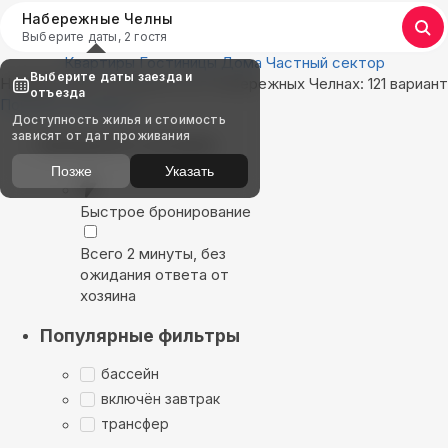
Набережные Челны
Выберите даты, 2 гостя
Квартиры
Гостиницы
Дома
Частный сектор
Выберите даты заезда и
Найдём, где остановиться в Набережных Челнах: 121 вариант
отъезда
Показать на карте
Доступность жилья и стоимость
зависят от дат проживания
Выбирайте лучшее
Позже
Указать
Быстрое бронирование
Всего 2 минуты, без
ожидания ответа от
хозяина
Популярные фильтры
бассейн
включён завтрак
трансфер