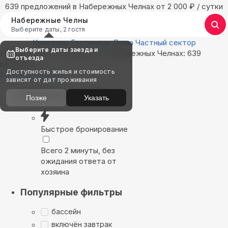
639 предложений в Набережных Челнах oт 2 000
₽
/ сутки
Набережные Челны
Выберите даты, 2 гостя
Квартиры
Гостиницы
Дома
Частный сектор
Выберите даты заезда и
Найдём, где остановиться в Набережных Челнах: 639
отъезда
вариантов
Доступность жилья и стоимость
Показать на карте
зависят от дат проживания
Выбирайте лучшее
Позже
Указать
Быстрое бронирование
Всего 2 минуты, без
ожидания ответа от
хозяина
Популярные фильтры
бассейн
включён завтрак